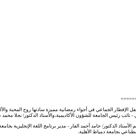
======
ت جامعة دمياط الأهلية، اليوم السبت الموافق 13 مارس 2026، حفل الإفطار الجماعي في أجواء رمضانية 
- نائب رئيس الجامعة للشؤون الأكاديمية،والأستاذ الدكتور/ نجلا محمد 
لأستاذ الدكتور/ حامد أحمد الفار - مدير برنامج اللغة الإنجليزية بجامعة
طناعي بجامعة دمياط الأهلية.