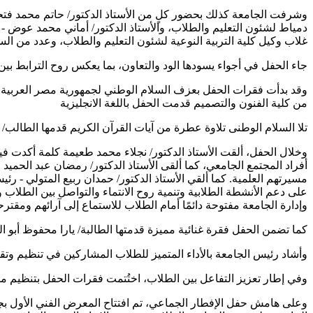
وشرفت الجامعة كذلك بحضور كلٍ من الأستاذ الدكتور/ حاتم محمد فتح
دمياط لشئون التعليم والطلاب، والأستاذ الدكتور/ أماني محمد عوض - ع
غلاب وكيل كلية التربية النوعية لشئون التعليم والطلاب، وعدد من الس
جاء الحفل في أجواء يسودها الود والتعاون، بما يعكس روح الترابط بين ا
وقد بدأت فقرات الحفل بعزف السلام الوطني لجمهورية مصر العربية، ث
من كلية الفنون والتصميم قدمت الحفل باللغة الانجليزية
تلا السلام الوطنى تلاوة عطرة من آيات القرآن الكريم قدمها الطالب/
وخلال الحفل، ألقت الأستاذ الدكتور/ نجلاء محمد طعيمة كلمة أكدت فيه
أفراد المجتمع الجامعي، كما ألقى الأستاذ الدكتور/ رمضان عبد الحميد ا
مسيرتهم العلمية. كما ألقي الأستاذ الدكتور/ حمدان ربيع المتولي - ر
على دعم الأنشطة الطلابية وتنمية روح الانتماء والتواصل بين الطلاب وأ
وإدارة الجامعة مفتوحة دائمًا أمام الطلاب للاستماع إلى آرائهم ومقترحا
كما تضمن الحفل فقرة غنائية مميزة قدمتها الطالبة/ يارا محفوظ أبو ا
وأشاد رئيس الجامعة بالأداء المتميز للطلاب المشاركين في تنظيم وتقد
وفي إطار تعزيز التفاعل بين الطلاب، اختُتمت فقرات الحفل بتنظيم م
وعلى هامش حفل الإفطار الجماعي، تم افتتاح المعرض الفني الأول بج