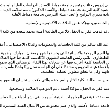
ي إدريس - نائب رئيس جامعة دمياط الأسبق للدراسات العليا والبحوث،
ميد كلية التربية بجامعة دمياط، والأستاذ الدكتور/ باسم سلامة الديك -
ادة مديري البرامج وأعضاء هيئة التدريس بجامعة دمياط الأهلية.
لجامعتين، ويؤكد عمق العلاقات الأكاديمية والإنسانية.
م قدمت فقرات الحفل كلا من: الطالبة/ أمنية محمد سعده من كلية الآث
 عبد الله سالم من كلية الحاسبات والمعلومات والذكاء الاصطناعى، أع
ا القيم الروحية والإنسانية التي يجسدها شهر رمضان المبارك، وأهمية ا
لطنطاوي - نائب رئيس الجامعة للشؤون الأكاديمية كلمة هنأ فيها الطلاب 
ئيس الجامعة كلمة أعرب فيها عن سعادته بهذا اللقاء الرمضاني الذي يجم
عضاء هيئة التدريس، مشددًا على أن الجامعة تمثل بيتًا واحدًا وأسرة متك
تهم وكل ما يتعلق بتطوير العملية التعليمية.
لعنين – الطالبة بكلية الآثار والسياحة – والتي لاقت استحسان الحضور 
يم فقرات الحفل، مؤكدًا أهمية دعم المواهب الطلابية وتشجيعها.
سابقة ثقافية في المعلومات الدينية، أسهمت في نشر أجواء من الحماس 
امعة دمياط الأهلية، والذي ضم مجموعة من الأعمال الفنية المتميزة