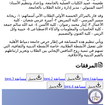
طعيمة- عميد الكليات العملية بالجامعة، وبإعداد وتنظيم الأستاذ/
أحمد المتبولي - مدير إدارة رعاية الطلاب بالجامعة.
وقد فاز بالمراكز الخمسة الأولي الطلاب الآتي أسمائهم: ١- ريحانة
سمير المرسي - كلية التمريض ٢- أميرة عزمي شعبان - كلية
الأعمال ٣- إيثار محمد رضوان - كلية الألسن ٤- عبد الله سالم جمعه
- كلية الحاسبات والمعلومات والذكاء الاصطناعى ٥- حبيبة وائل
الزيني - كلية الفنون والتصميم
ويأتي تنظيم هذه المسابقة في إطار حرص جامعة دمياط الأهلية
على تفعيل الأنشطة الطلابية، خاصة الأنشطة الدينية والثقافية، التي
تسهم في تنمية روح التنافس الإيجابي بين الطلاب وتعزيز ارتباطهم
بالقيم الدينية والأخلاقية.
المرفقات
مسابقة1.jpeg
مسابقة 2.jpeg
مسابقة 3.jpeg
تحميل
تحميل
مسابقة 4.jpeg
تحميل
تحميل