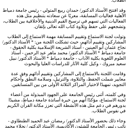
الطلاب.
وقد افتتح الأستاذ الدكتور/ حمدان ربيع المتولي - رئيس جامعة دمياط
الأهلية فعاليات المسابقة، معربًا عن سعادته بتنظيم مثل هذه
الفعاليات التي تسهم في ترسيخ القيم الدينية والأخلاقية بين الطلاب،
وتشجعهم على حفظ وتلاوة كتاب الله تعالى بإتقان.
وتولت لجنة الاستماع وتقييم المسابقة مهمة الاستماع إلى الطلاب
المشاركين وتقييم أدائهم، حيث تشكلت اللجنة من: * الأستاذ الدكتور/
نجاح عثمان أبو العينين - أستاذ الشريعة الإسلامية بكلية الحقوق -
جامعة دمياط * الأستاذ الدكتور/ محمد ماهر عبد الرحمن - أستاذ
العلوم اللغوية بكلية الآداب - جامعة دمياط * الأستاذ الدكتور/ نبيل
سعيد مبروك - وكيل كلية الآثار للدراسات العليا والبحوث
وقامت اللجنة بالاستماع إلى المشاركين وتقييم أدائهم وفق عدة
معايير شملت الحفظ، والتلاوة، والترتيل، وسلامة النطق وأحكام
التجويد، تمهيدًا لاختيار المراكز الثلاثة الأولى من بين المتسابقين.
وفي كلمته، أثنى رئيس الجامعة على الجهود المبذولة من أعضاء
لجنة الاستماع، مؤكدًا أنهم من خيرة أساتذة جامعة دمياط، مشيدًا
بدورهم في دعم مثل هذه الأنشطة التي تعزز مكانة القرآن الكريم
في نفوس الطلاب.
وجاء ذلك بحضور الأستاذ الدكتور/ رمضان عبد الحميد الطنطاوي -
نائب رئيس الجامعة للشئون الأكاديمية، الأستاذ الدكتور/ نجلاء محمد